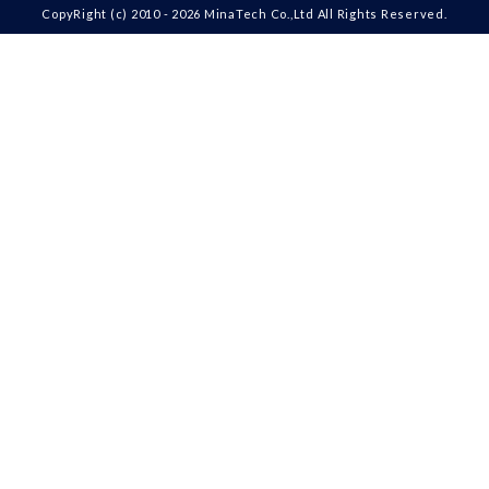
CopyRight (c) 2010 - 2026 MinaTech Co.,Ltd All Rights Reserved.